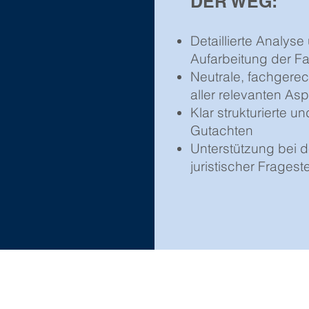
DER WEG:
Detaillierte Analyse
Aufarbeitung der F
Neutrale, fachgere
aller relevanten As
Klar strukturierte un
Gutachten
Unterstützung bei d
juristischer Fragest