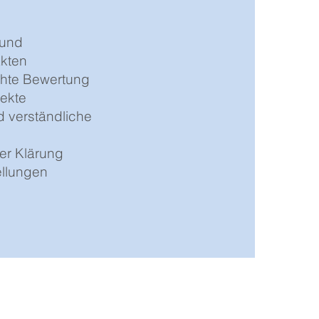
 und
akten
chte Bewertung
pekte
d verständliche
er Klärung
ellungen