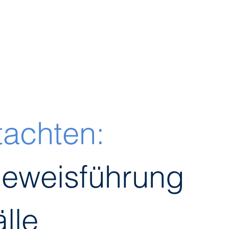
tachten:
eweisführung
̈lle