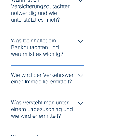
Versicherungsgutachten
müssen gerichtlichen
notwendig und wie
Anforderungen entsprechen.
unterstützt es mich?
Auftraggeber ist das zuständige
Gericht. Privatgutachten werden
Ein Versicherungsgutachten wird
hingegen für persönliche oder
im Schadensfall von der
Was beinhaltet ein
geschäftliche Entscheidungen
Bankgutachten und
Versicherung beauftragt, um die
genutzt.
warum ist es wichtig?
Schadenshöhe und -ursache als
Grundlagen für
Ein Bankgutachten bewertet
Versicherungsansprüche zu
Immobilien für Finanzierungen,
Wie wird der Verkehrswert
ermitteln.
einer Immobilie ermittelt?
indem es den Marktwert und die
Beleihungswerte genau
Der Verkehrswert wird mittels
bestimmt. Auftraggeber ist in der
eingehender Analyse des
Was versteht man unter
Regel das Finanzinstitut.
einem Lagezuschlag und
aktuellen Marktes und der
wie wird er ermittelt?
Bewertung der
Immobilieneigenschaften eruiert.
Der Lagezuschlag erhöht den