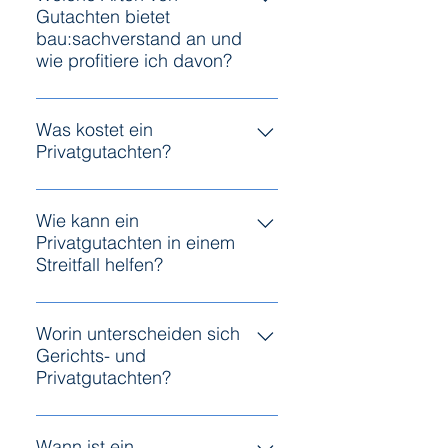
Gutachten bietet
bau:sachverstand an und
wie profitiere ich davon?
bau:sachverstand erstellt
Privatgutachten (Baugutachten
Was kostet ein
Privatgutachten?
und Bewertungsgutachten) sowie
Gerichts-, Versicherungs- und
Hier bin ich Ihnen noch eine
Bankgutachten. Sie unterstützen
Antwort schuldig, bitte
Wie kann ein
den Auftraggeber bei rechtlichen
Privatgutachten in einem
kontaktieren Sie mich.
Auseinandersetzungen,
Streitfall helfen?
Immobilienbewertungen und
Investitionsentscheidungen durch
Ein Privatgutachten bietet eine
fachkundige, objektive
neutrale Bewertung und kann als
Worin unterscheiden sich
Bewertungen.
Gerichts- und
Entscheidungsgrundlage oder
Privatgutachten?
Beweismittel in Konfliktfällen
dienen.
Gerichtsgutachten werden für
rechtliche Zwecke erstellt und
Wann ist ein